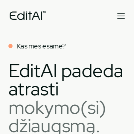
Kas mes esame?
EditAI padeda 
atrasti 
mokymo(si) 
džiaugsmą.