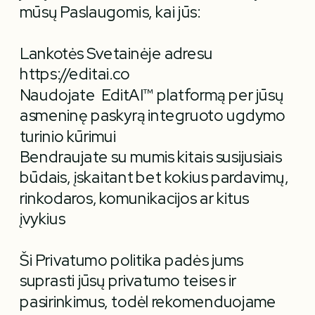
mūsų Paslaugomis, kai jūs:
Lankotės Svetainėje adresu 
https://editai.co 
Naudojate  EditAI™ platformą per jūsų 
asmeninę paskyrą integruoto ugdymo 
turinio kūrimui
Bendraujate su mumis kitais susijusiais 
būdais, įskaitant bet kokius pardavimų, 
rinkodaros, komunikacijos ar kitus 
įvykius
Ši Privatumo politika padės jums 
suprasti jūsų privatumo teises ir 
pasirinkimus, todėl rekomenduojame 